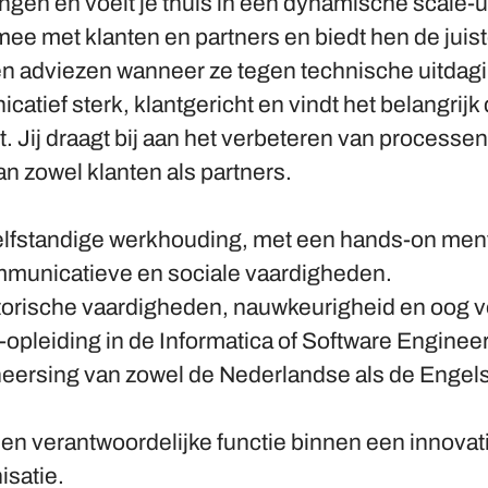
gen en voelt je thuis in een dynamische scale-u
mee met klanten en partners en biedt hen de juis
n adviezen wanneer ze tegen technische uitdag
atief sterk, klantgericht en vindt het belangrijk 
kt. Jij draagt bij aan het verbeteren van processe
n zowel klanten als partners.
elfstandige werkhouding, met een hands-on menta
municatieve en sociale vaardigheden.
torische vaardigheden, nauwkeurigheid en oog vo
pleiding in de Informatica of Software Engineer
eersing van zowel de Nederlandse als de Engels
en verantwoordelijke functie binnen een innovat
isatie.