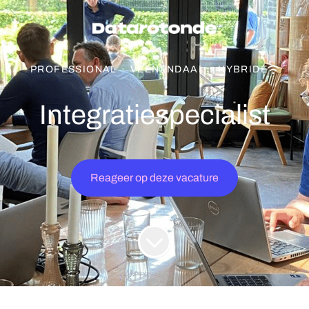
PROFESSIONAL
·
VEENENDAAL
·
HYBRIDE
Integratiespecialist
Reageer op deze vacature