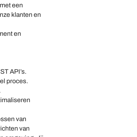
 met een
onze klanten en
ement en
ST API’s.
el proces.
.
timaliseren
lossen van
richten van