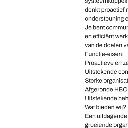
systeemkoppelin
denkt proactief 
ondersteuning e
Je bent communic
en efficiënt wer
van de doelen va
Functie-eisen:
Proactieve en z
Uitstekende com
Sterke organisa
Afgeronde HBO-o
Uitstekende beh
Wat bieden wij?
Een uitdagende 
groeiende organ