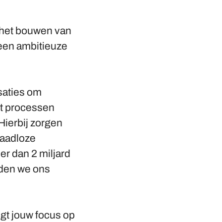
n het bouwen van
 een ambitieuze
saties om
rt processen
Hierbij zorgen
naadloze
er dan 2 miljard
iden we ons
igt jouw focus op