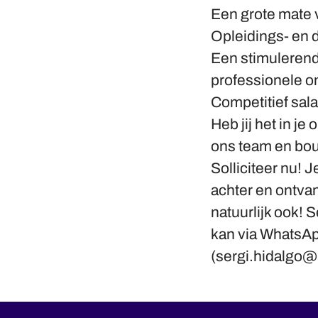
Een grote mate 
Opleidings- en 
Een stimuleren
professionele o
Competitief sal
Heb jij het in j
ons team en bou
Solliciteer nu! J
achter en ontva
natuurlijk ook! S
kan via WhatsAp
(sergi.hidalgo@