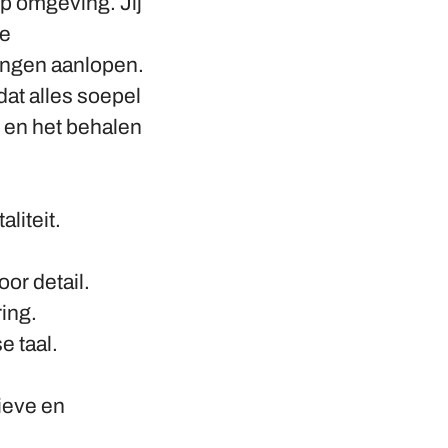
p omgeving. Jij
te
ingen aanlopen.
dat alles soepel
n en het behalen
liteit.
or detail.
ing.
e taal.
ieve en