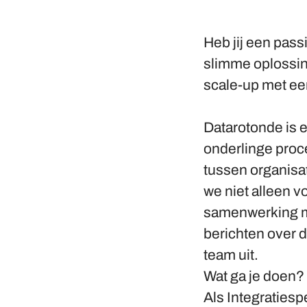
Heb jij een pas
slimme oplossin
scale-up met een
Datarotonde is e
onderlinge proc
tussen organisat
we niet alleen 
samenwerking met
berichten over d
team uit.
Wat ga je doen?
Als Integratiesp