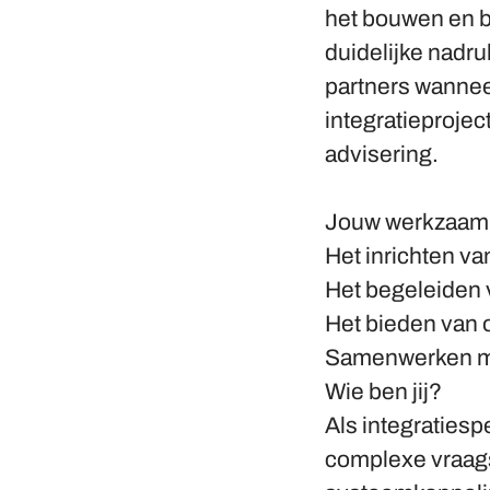
het bouwen en b
duidelijke nadru
partners wannee
integratieprojec
advisering.
Jouw werkzaamh
Het inrichten v
Het begeleiden 
Het bieden van 
Samenwerken met
Wie ben jij?
Als integratiespe
complexe vraags